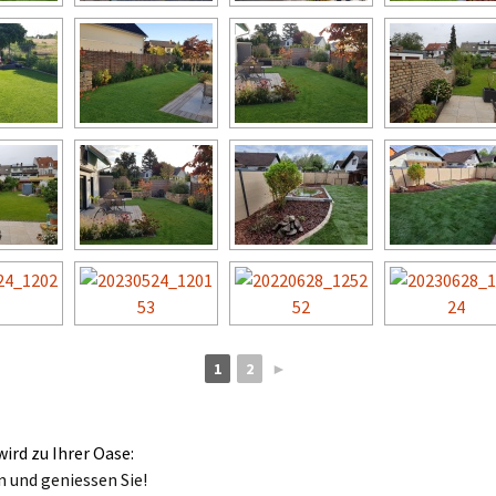
1
2
►
wird zu Ihrer Oase:
 und geniessen Sie!