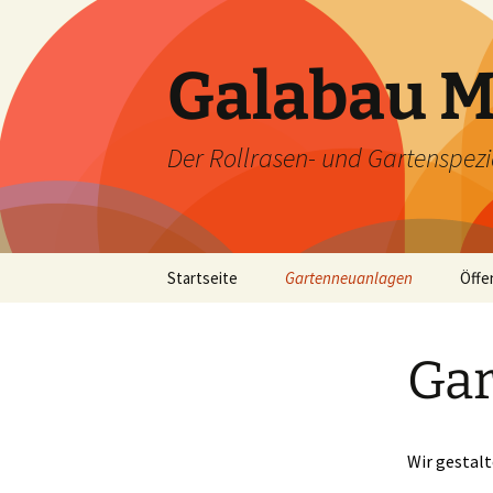
Galabau M
Der Rollrasen- und Gartenspezia
Zum
Startseite
Gartenneuanlagen
Öffe
Inhalt
springen
Gar
Wir gestalt