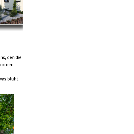
ns, den die
kommen.
was blüht.