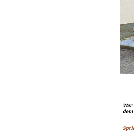
Wer v
dem 
Spri