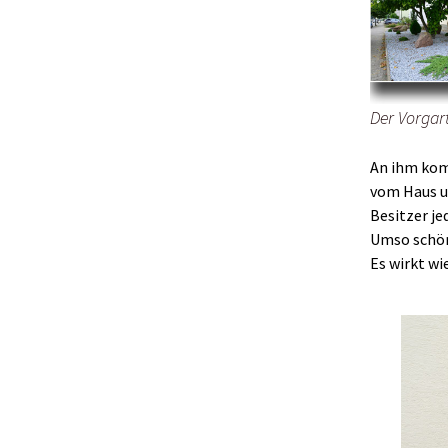
Der Vorgart
An ihm kom
vom Haus un
Besitzer je
Umso schön
Es wirkt wi