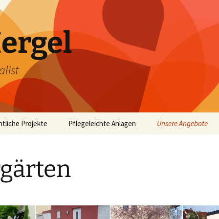
ergel
list
ntliche Projekte
Pflegeleichte Anlagen
Unsere Angebote
Pflasterarbeiten
gärten
Rollrasen & Beregn
Baumfällarbeiten
Vorgärten